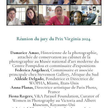
Réunion du jury du Prix Virginia 2024.
Damarice Amao
,
Historienne de la photographie,
attachée de conservation au cabinet de la
photographie au Musée national d’art moderne du
Centre Pompidou et commissaire d’expositions
Federica Angelucci
,
Commissaire et associée
principale chez Stevenson Gallery, Afrique du Sud
Aldeide Delgado
,
Fondatrice et Directrice de
WOPHA, Miami, Etats-Unis
Anna Planas
,
Directrice artistique de Paris Photo,
France
Fiona Rogers
,
V&A Parasol Foundation, Curator of
Women in Photography au Victoria and Albert
Museum, Royaume-Uni