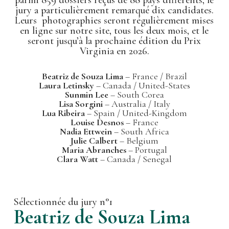
jury a particulièrement remarqué dix candidates.
Leurs photographies seront régulièrement mises
en ligne sur notre site, tous les deux mois, et le
seront jusqu’à la prochaine édition du Prix
Virginia en 2026.
Beatriz de Souza Lima
– France / Brazil
Laura Letinsky
– Canada / United-States
Sunmin Lee
– South Corea
Lisa Sorgini
– Australia / Italy
Lua Ribeira
– Spain / United-Kingdom
Louise Desnos
– France
Nadia Ettwein
– South Africa
Julie Calbert
– Belgium
Maria Abranches
– Portugal
Clara Watt
– Canada / Senegal
Sélectionnée du jury n°1
Beatriz de Souza Lima