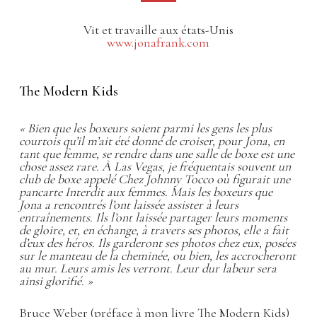
Vit et travaille aux états-Unis
www.jonafrank.com
The Modern Kids
« Bien que les boxeurs soient parmi les gens les plus
courtois qu’il m’ait été donné de croiser, pour Jona, en
tant que femme, se rendre dans une salle de boxe est une
chose assez rare. À Las Vegas, je fréquentais souvent un
club de boxe appelé Chez Johnny Tocco où figurait une
pancarte Interdit aux femmes. Mais les boxeurs que
Jona a rencontrés l’ont laissée assister à leurs
entraînements. Ils l’ont laissée partager leurs moments
de gloire, et, en échange, à travers ses photos, elle a fait
d’eux des héros. Ils garderont ses photos chez eux, posées
sur le manteau de la cheminée, ou bien, les accrocheront
au mur. Leurs amis les verront. Leur dur labeur sera
ainsi glorifié. »
Bruce Weber (préface à mon livre The Modern Kids)