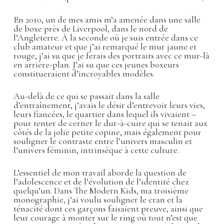
En 2010, un de mes amis m’a amenée dans une salle
de boxe près de Liverpool, dans le nord de
l’Angleterre. À la seconde où je suis entrée dans ce
club amateur et que j’ai remarqué le mur jaune et
rouge, j’ai su que je ferais des portraits avec ce mur-là
en arrière-plan. J’ai su que ces jeunes boxeurs
constitueraient d’incroyables modèles.
Au-delà de ce qui se passait dans la salle
d’entraînement, j’avais le désir d’entrevoir leurs vies,
leurs fiancées, le quartier dans lequel ils vivaient –
pour tenter de cerner le dur-à-cuire qui se tenait aux
côtés de la jolie petite copine, mais également pour
souligner le contraste entre l’univers masculin et
l’univers féminin, intrinsèque à cette culture.
L’essentiel de mon travail aborde la question de
l’adolescence et de l’évolution de l’identité chez
quelqu’un. Dans The Modern Kids, ma troisième
monographie, j’ai voulu souligner le cran et la
ténacité dont ces garçons faisaient preuve, ainsi que
leur courage à monter sur le ring où tout n’est que