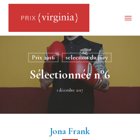
Skip
to
main
Menu
content
Prix 2016
selection du jury
Sélectionnée n°6
1 décembre 2017
Jona Frank